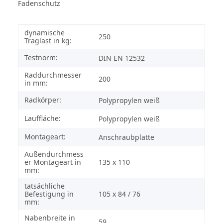
Fadenschutz
dynamische
250
Traglast in kg:
Testnorm:
DIN EN 12532
Raddurchmesser
200
in mm:
Radkörper:
Polypropylen weiß
Lauffläche:
Polypropylen weiß
Montageart:
Anschraubplatte
Außendurchmess
er Montageart in
135 x 110
mm:
tatsächliche
Befestigung in
105 x 84 / 76
mm:
Nabenbreite in
59