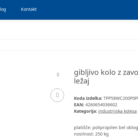
log
Kontakt
gibljivo kolo z za
ležaj
Koda izdelka:
TPP58WC200P0P
EAN:
4260654036602
Kategorija:
industrijska kolesa
platišče: polipropilen bel oblo
nosilnost: 250 kg