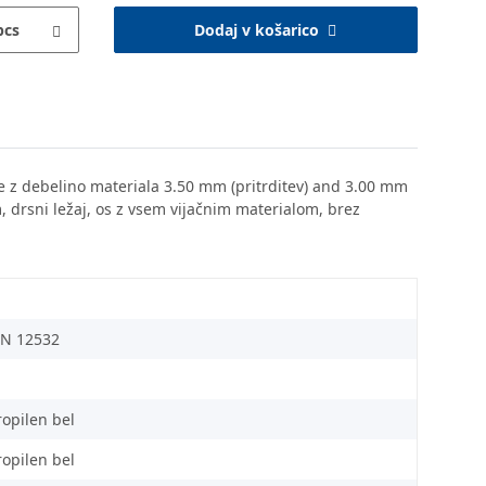
pcs
Dodaj v košarico
hišje z debelino materiala 3.50 mm (pritrditev) and 3.00 mm
mm, drsni ležaj, os z vsem vijačnim materialom, brez
EN 12532
ropilen bel
ropilen bel