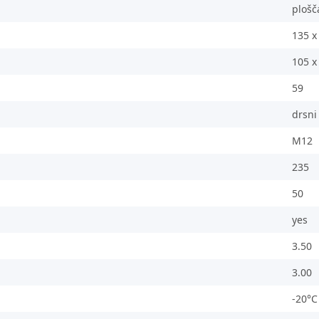
plošč
135 x
105 x
59
drsni
M12
235
50
yes
3.50
3.00
-20°C