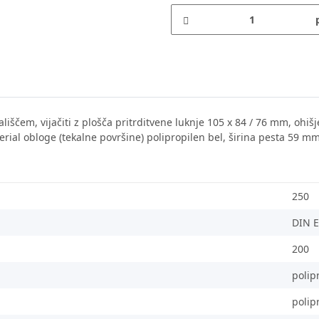
tekališčem, vijačiti z plošča pritrditvene luknje 105 x 84 / 76 mm, o
aterial obloge (tekalne površine) polipropilen bel, širina pesta 59 
250
DIN 
200
polip
polip