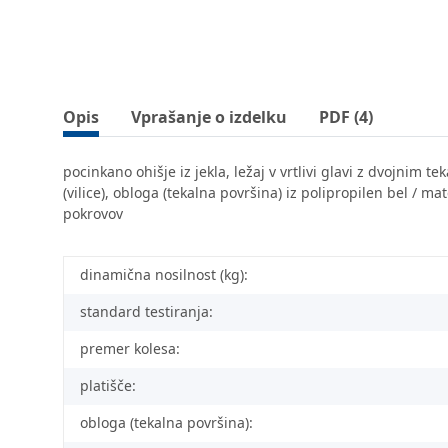
Opis
Vprašanje o izdelku
PDF (4)
pocinkano ohišje iz jekla, ležaj v vrtlivi glavi z dvojnim 
(vilice), obloga (tekalna površina) iz polipropilen bel / m
pokrovov
dinamična nosilnost (kg):
standard testiranja:
premer kolesa:
platišče:
obloga (tekalna površina):