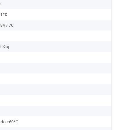
a
 110
 84 / 76
 ležaj
 do +60°C