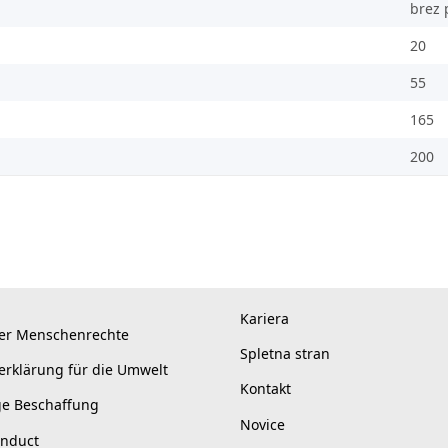
brez 
20
55
165
200
Kariera
er Menschenrechte
Spletna stran
erklärung für die Umwelt
Kontakt
ge Beschaffung
Novice
onduct