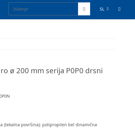
SL
voro ø 200 mm serija P0P0 drsni
0P0N
ga (tekalna površina): polipropilen bel dinamična