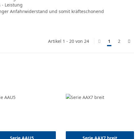
s - Leistung
inger Anfahrwiderstand und somit kräfteschonend
Artikel 1 - 20 von 24
1
2
Serie AAU5
Serie AAX7 breit