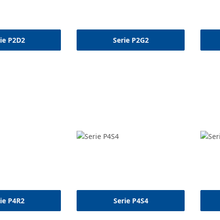
ie P2D2
Serie P2G2
ie P4R2
Serie P4S4