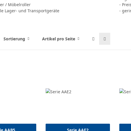
ler / Möbelroller
- Prei
ile Lager- und Transportgeräte
- ger
Sortierung
Artikel pro Seite
ie AAB5
Serie AAE2