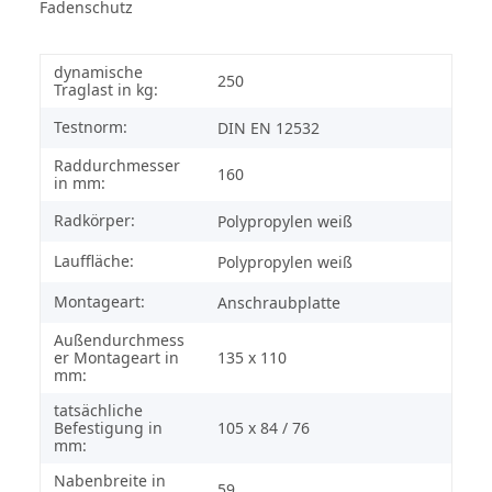
Fadenschutz
dynamische
250
Traglast in kg:
Testnorm:
DIN EN 12532
Raddurchmesser
160
in mm:
Radkörper:
Polypropylen weiß
Lauffläche:
Polypropylen weiß
Montageart:
Anschraubplatte
Außendurchmess
er Montageart in
135 x 110
mm:
tatsächliche
Befestigung in
105 x 84 / 76
mm:
Nabenbreite in
59