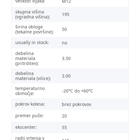
velikost vijaka:
M12
skupna višina
195
(vgradna višina):
širina obloge
50
(tekalne površine):
usually in stock:
no
debelina
materiala
3.50
(pritrditev):
debelina
3.00
materiala (vilice):
temperaturno
-20°C do +60°C
območje:
pokrov kolesa:
brez pokrovov
premer puše:
20
ekscenter:
55
radij vrtenja v