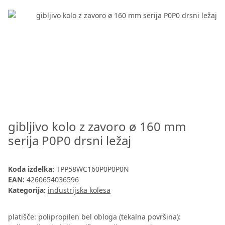
gibljivo kolo z zavoro ø 160 mm
serija P0P0 drsni ležaj
Koda izdelka:
TPP58WC160P0P0P0N
EAN:
4260654036596
Kategorija:
industrijska kolesa
platišče: polipropilen bel obloga (tekalna površina):