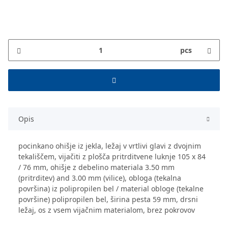
pcs
Opis
pocinkano ohišje iz jekla, ležaj v vrtlivi glavi z dvojnim
tekališčem, vijačiti z plošča pritrditvene luknje 105 x 84
/ 76 mm, ohišje z debelino materiala 3.50 mm
(pritrditev) and 3.00 mm (vilice), obloga (tekalna
površina) iz polipropilen bel / material obloge (tekalne
površine) polipropilen bel, širina pesta 59 mm, drsni
ležaj, os z vsem vijačnim materialom, brez pokrovov