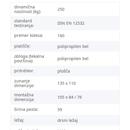
dinamična
250
nosilnost (kg):
standard
DIN EN 12532
testiranja:
premer kolesa:
160
platišče:
polipropilen bel
obloga (tekalna
polipropilen bel
površina):
pritrditev:
plošča
zunanje
135 x 110
dimenzije:
montažna
105 x 84 / 76
dimenzija:
širina pesta:
59
ležaj:
drsni ležaj