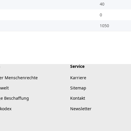
40
0
1050
n
Service
er Menschenrechte
Karriere
mwelt
Sitemap
ge Beschaffung
Kontakt
skodex
Newsletter