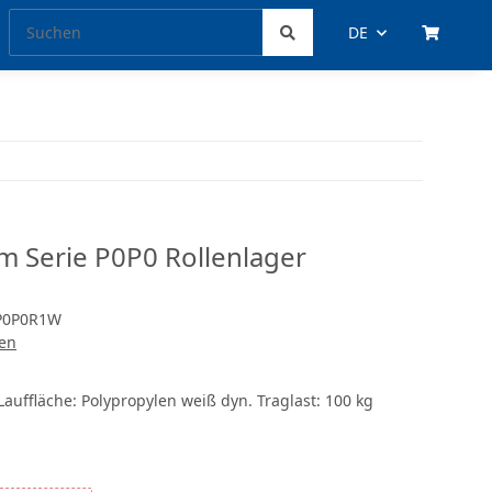
DE
m Serie P0P0 Rollenlager
P0P0R1W
len
auffläche: Polypropylen weiß dyn. Traglast: 100 kg