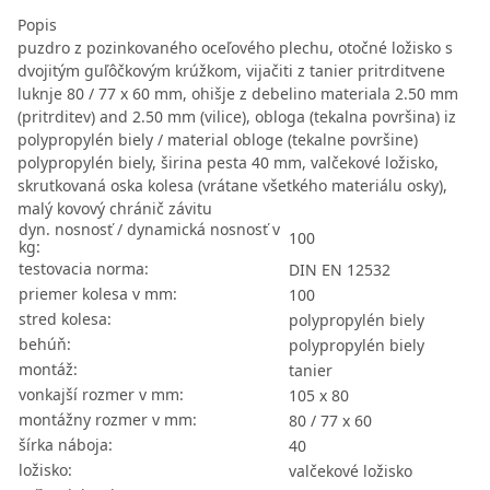
Popis
puzdro z pozinkovaného oceľového plechu, otočné ložisko s
dvojitým guľôčkovým krúžkom, vijačiti z tanier pritrditvene
luknje 80 / 77 x 60 mm, ohišje z debelino materiala 2.50 mm
(pritrditev) and 2.50 mm (vilice), obloga (tekalna površina) iz
polypropylén biely / material obloge (tekalne površine)
polypropylén biely, širina pesta 40 mm, valčekové ložisko,
skrutkovaná oska kolesa (vrátane všetkého materiálu osky),
malý kovový chránič závitu
dyn. nosnosť / dynamická nosnosť v
100
kg:
testovacia norma:
DIN EN 12532
priemer kolesa v mm:
100
stred kolesa:
polypropylén biely
behúň:
polypropylén biely
montáž:
tanier
vonkajší rozmer v mm:
105 x 80
montážny rozmer v mm:
80 / 77 x 60
šírka náboja:
40
ložisko:
valčekové ložisko