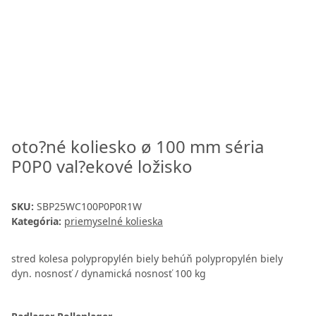
oto?né koliesko ø 100 mm séria
P0P0 val?ekové ložisko
SKU:
SBP25WC100P0P0R1W
Kategória:
priemyselné kolieska
stred kolesa polypropylén biely behúň polypropylén biely
dyn. nosnosť / dynamická nosnosť 100 kg