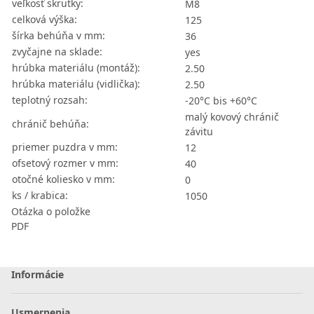
veľkosť skrutky:
M8
celková výška:
125
šírka behúňa v mm:
36
zvyčajne na sklade:
yes
hrúbka materiálu (montáž):
2.50
hrúbka materiálu (vidlička):
2.50
teplotný rozsah:
-20°C bis +60°C
malý kovový chránič
chránič behúňa:
závitu
priemer puzdra v mm:
12
ofsetový rozmer v mm:
40
otočné koliesko v mm:
0
ks / krabica:
1050
Otázka o položke
PDF
Informácie
Usmernenia