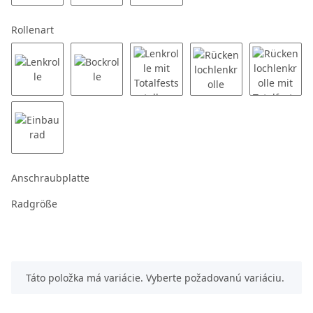
Rollenart
Anschraubplatte
Radgröße
x
Táto položka má variácie. Vyberte požadovanú variáciu.