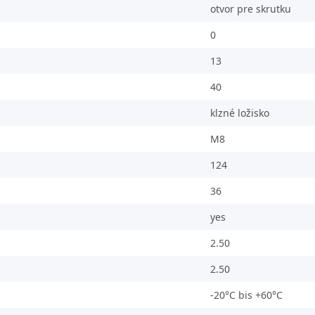
otvor pre skrutku
0
13
40
klzné ložisko
M8
124
36
yes
2.50
2.50
-20°C bis +60°C