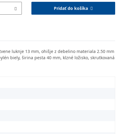
Pridať do košíka
itvene luknje 13 mm, ohišje z debelino materiala 2.50 mm
pylén biely, širina pesta 40 mm, klzné ložisko, skrutkovaná