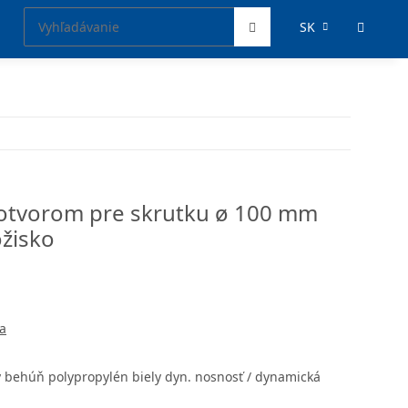
SK
 otvorom pre skrutku ø 100 mm
ožisko
a
y behúň polypropylén biely dyn. nosnosť / dynamická