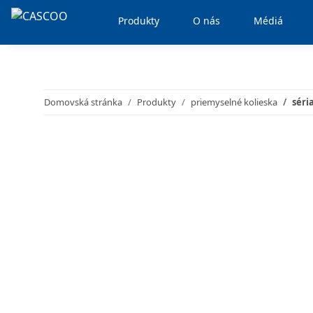
Produkty
O nás
Médiá
Domovská stránka
Produkty
priemyselné kolieska
séri