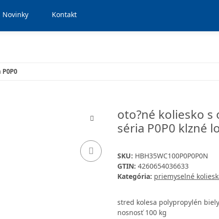
Novinky
Kontakt
a P0P0
oto?né koliesko s
séria P0P0 klzné l
SKU:
HBH35WC100P0P0P0N
GTIN:
4260654036633
Kategória:
priemyselné koliesk
stred kolesa polypropylén biel
nosnosť 100 kg