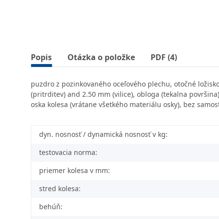
Popis
Otázka o položke
PDF (4)
puzdro z pozinkovaného oceľového plechu, otočné ložisko 
(pritrditev) and 2.50 mm (vilice), obloga (tekalna površin
oska kolesa (vrátane všetkého materiálu osky), bez samos
dyn. nosnosť / dynamická nosnosť v kg:
testovacia norma:
priemer kolesa v mm:
stred kolesa:
behúň: