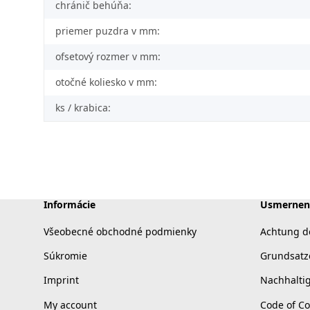
chránič behúňa:
priemer puzdra v mm:
ofsetový rozmer v mm:
otočné koliesko v mm:
ks / krabica:
Informácie
Usmernen
Všeobecné obchodné podmienky
Achtung d
Súkromie
Grundsatz
Imprint
Nachhalti
My account
Code of C