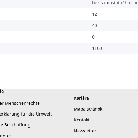
bez samostatného chrá
12
40
0
1100
ia
Kariéra
er Menschenrechte
Mapa stránok
erklärung für die Umwelt
Kontakt
ge Beschaffung
Newsletter
onduct