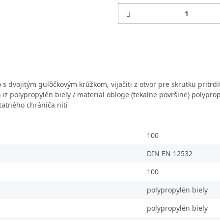
s dvojitým guľôčkovým krúžkom, vijačiti z otvor pre skrutku pritrd
a) iz polypropylén biely / material obloge (tekalne površine) polypro
tatného chrániča nití
100
DIN EN 12532
100
polypropylén biely
polypropylén biely