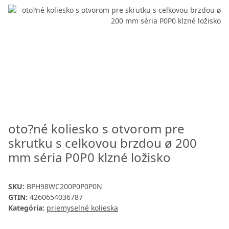
oto?né koliesko s otvorom pre
skrutku s celkovou brzdou ø 200
mm séria P0P0 klzné ložisko
SKU:
BPH98WC200P0P0P0N
GTIN:
4260654036787
Kategória:
priemyselné kolieska