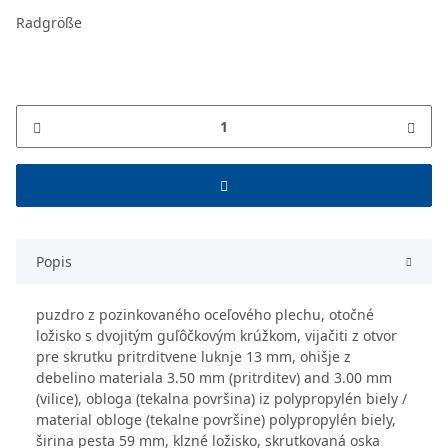
Radgröße
Popis
puzdro z pozinkovaného oceľového plechu, otočné
ložisko s dvojitým guľôčkovým krúžkom, vijačiti z otvor
pre skrutku pritrditvene luknje 13 mm, ohišje z
debelino materiala 3.50 mm (pritrditev) and 3.00 mm
(vilice), obloga (tekalna površina) iz polypropylén biely /
material obloge (tekalne površine) polypropylén biely,
širina pesta 59 mm, klzné ložisko, skrutkovaná oska