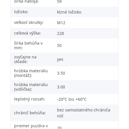
šírka náboja:
59
ložisko:
klzné ložisko
veľkosť skrutky:
M12
celková výška:
228
šírka behúňa v
50
mm:
zvyčajne na
yes
sklade:
hrúbka materiálu
3.50
(montáž):
hrúbka materiálu
3.00
(vidlička):
teplotný rozsah:
-20°C bis +60°C
bez samostatného chrániča
chránič behúňa:
nití
priemer puzdra v
20