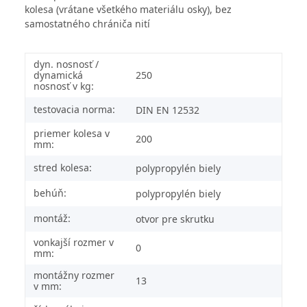
kolesa (vrátane všetkého materiálu osky), bez
samostatného chrániča nití
dyn. nosnosť /
dynamická
250
nosnosť v kg:
testovacia norma:
DIN EN 12532
priemer kolesa v
200
mm:
stred kolesa:
polypropylén biely
behúň:
polypropylén biely
montáž:
otvor pre skrutku
vonkajší rozmer v
0
mm:
montážny rozmer
13
v mm: