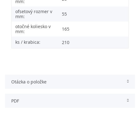
mm:
ofsetový rozmer v
55
mm:
otočné koliesko v
165
mm:
ks / krabica:
210
Otázka o položke
PDF