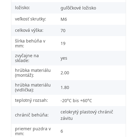
ložisko:
guľôčkové ložisko
veľkosť skrutky:
M6
celková výška:
70
šírka behúňa v
19
mm:
zvyčajne na
yes
sklade:
hrúbka materiálu
2.00
(montáž):
hrúbka materiálu
1.80
(vidlička):
teplotný rozsah:
-20°C bis +60°C
celokrytý plastový chránič
chránič behúňa:
závitu
priemer puzdra v
6
mm: