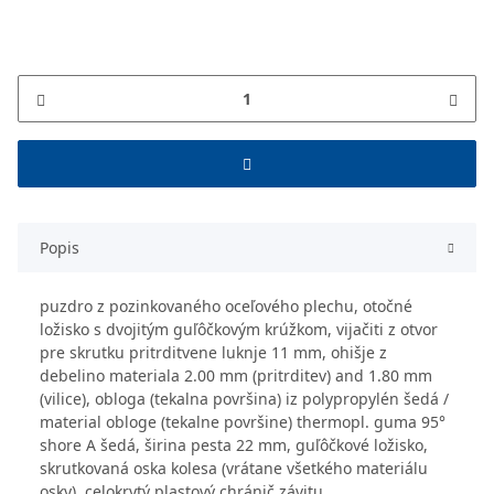
Popis
puzdro z pozinkovaného oceľového plechu, otočné
ložisko s dvojitým guľôčkovým krúžkom, vijačiti z otvor
pre skrutku pritrditvene luknje 11 mm, ohišje z
debelino materiala 2.00 mm (pritrditev) and 1.80 mm
(vilice), obloga (tekalna površina) iz polypropylén šedá /
material obloge (tekalne površine) thermopl. guma 95°
shore A šedá, širina pesta 22 mm, guľôčkové ložisko,
skrutkovaná oska kolesa (vrátane všetkého materiálu
osky), celokrytý plastový chránič závitu