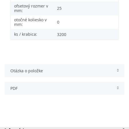
ofsetový rozmer v
25
mm:
otočné koliesko v
0
mm:
ks / krabica:
3200
Otázka o položke
PDF