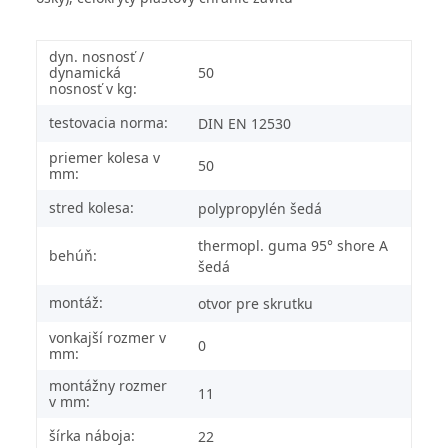
dyn. nosnosť /
dynamická
50
nosnosť v kg:
testovacia norma:
DIN EN 12530
priemer kolesa v
50
mm:
stred kolesa:
polypropylén šedá
thermopl. guma 95° shore A
behúň:
šedá
montáž:
otvor pre skrutku
vonkajší rozmer v
0
mm:
montážny rozmer
11
v mm:
šírka náboja:
22