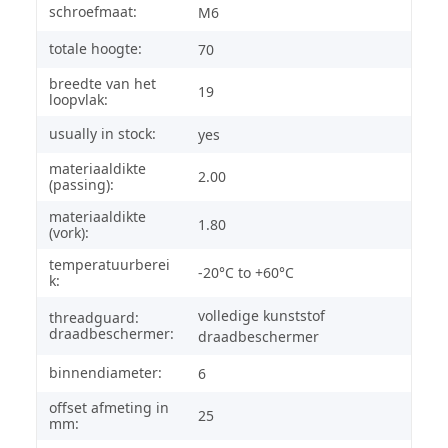
schroefmaat:
M6
totale hoogte:
70
breedte van het
19
loopvlak:
usually in stock:
yes
materiaaldikte
2.00
(passing):
materiaaldikte
1.80
(vork):
temperatuurberei
-20°C to +60°C
k:
volledige kunststof
threadguard:
draadbeschermer:
draadbeschermer
binnendiameter:
6
offset afmeting in
25
mm: