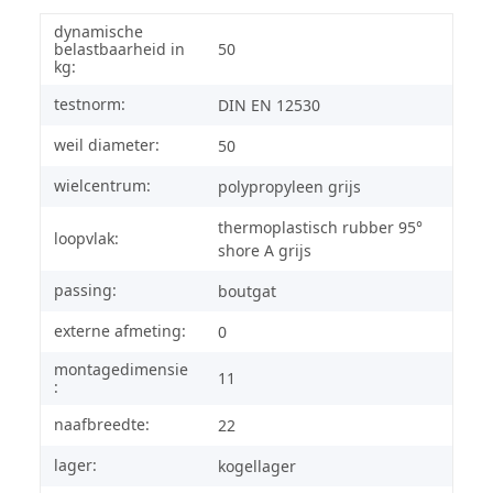
dynamische
belastbaarheid in
50
kg:
testnorm:
DIN EN 12530
weil diameter:
50
wielcentrum:
polypropyleen grijs
thermoplastisch rubber 95°
loopvlak:
shore A grijs
passing:
boutgat
externe afmeting:
0
montagedimensie
11
:
naafbreedte:
22
lager:
kogellager