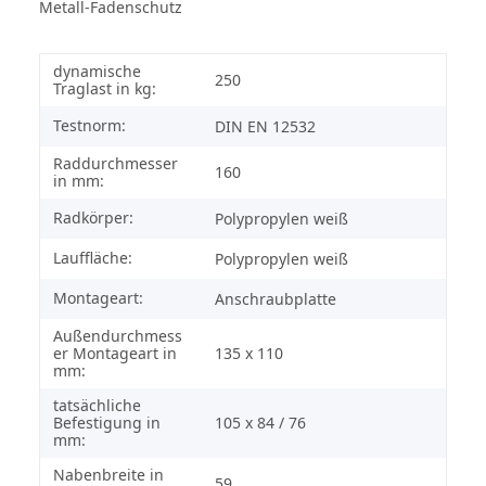
Metall-Fadenschutz
dynamische
250
Traglast in kg:
Testnorm:
DIN EN 12532
Raddurchmesser
160
in mm:
Radkörper:
Polypropylen weiß
Lauffläche:
Polypropylen weiß
Montageart:
Anschraubplatte
Außendurchmess
er Montageart in
135 x 110
mm:
tatsächliche
Befestigung in
105 x 84 / 76
mm:
Nabenbreite in
59