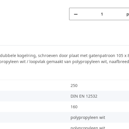
p
n dubbele kogelring, schroeven door plaat met gatenpatroon 105 x
ropyleen wit / loopvlak gemaakt van polypropyleen wit, naafbreedte
250
DIN EN 12532
160
polypropyleen wit
polypropyleen wit