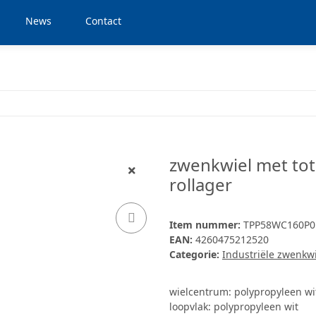
News
Contact
zwenkwiel met tot
rollager
Item nummer:
TPP58WC160P
EAN:
4260475212520
Categorie:
Industriële zwenkw
wielcentrum: polypropyleen wi
loopvlak: polypropyleen wit