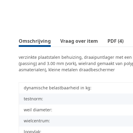
Omschrijving
Vraag over item
PDF (4)
verzinkte plaatstalen behuizing, draaipuntlager met ee
(passing) and 3.00 mm (vork), wielrand gemaakt van polyp
asmaterialen), kleine metalen draadbeschermer
dynamische belastbaarheid in kg:
testnorm:
weil diameter:
wielcentrum:
loopvlak: