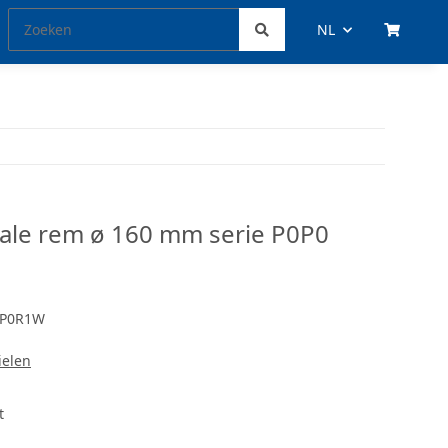
NL
ale rem ø 160 mm serie P0P0
0P0R1W
ielen
t