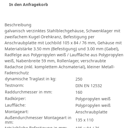
In den Anfragekorb
Beschreibung
galvanisch verzinktes Stahlblechgehäuse, Schwenklager mit
zweifachem Kugel-Drehkranz, Befestigung per
Anschraubplatte mit Lochbild 105 x 84 / 76 mm, Gehäuse mit
Materialstärke 3.50 mm (Befestigung) und 3.00 mm (Gabel),
Radfelge aus Polypropylen weiß / Lauffläche aus Polypropylen
weiß, Nabenbreite 59 mm, Rollenlager, verschraubte
Radachse (inkl. komplettem Achsmaterial), kleiner Metall-
Fadenschutz
dynamische Traglast in kg:
250
Testnorm:
DIN EN 12532
Raddurchmesser in mm:
160
Radkörper:
Polypropylen weiß
Lauffläche:
Polypropylen weiß
Montageart:
Anschraubplatte
Außendurchmesser Montageart in
135 x 110
mm:
tatsächliche Befestigung in mm: