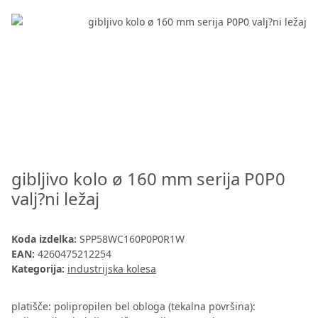
gibljivo kolo ø 160 mm serija P0P0
valj?ni ležaj
Koda izdelka:
SPP58WC160P0P0R1W
EAN:
4260475212254
Kategorija:
industrijska kolesa
platišče: polipropilen bel obloga (tekalna površina):