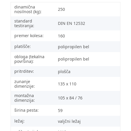
dinamična
250
nosilnost (kg):
standard
DIN EN 12532
testiranja:
premer kolesa:
160
platišče:
polipropilen bel
obloga (tekalna
polipropilen bel
površina):
pritrditev:
plošča
zunanje
135 x 110
dimenzije:
montažna
105 x 84 / 76
dimenzija:
širina pesta:
59
ležaj:
valjčni ležaj