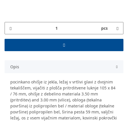
pcs
Opis
pocinkano ohišje iz jekla, ležaj v vrtlivi glavi z dvojnim
tekališčem, vijačiti z plošča pritrditvene luknje 105 x 84
/ 76 mm, ohišje z debelino materiala 3.50 mm
(pritrditev) and 3.00 mm (vilice), obloga (tekalna
površina) iz polipropilen bel / material obloge (tekalne
površine) polipropilen bel, širina pesta 59 mm, valjčni
ležaj, os z vsem vijačnim materialom, kovinski pokrovčki