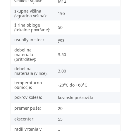
velikost vijaka:
M12
skupna višina
195
(vgradna višina):
širina obloge
50
(tekalne površine):
usually in stock:
yes
debelina
materiala
3.50
(pritrditev):
debelina
3.00
materiala (vilice):
temperaturno
-20°C do +60°C
območje:
pokrov kolesa:
kovinski pokrovčki
premer puše:
20
ekscenter:
55
radij vrtenja v