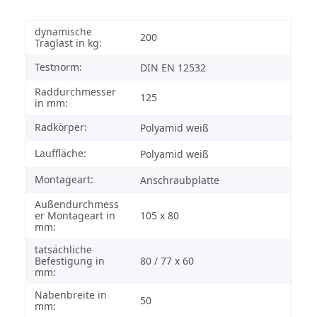
dynamische
200
Traglast in kg:
Testnorm:
DIN EN 12532
Raddurchmesser
125
in mm:
Radkörper:
Polyamid weiß
Lauffläche:
Polyamid weiß
Montageart:
Anschraubplatte
Außendurchmess
er Montageart in
105 x 80
mm:
tatsächliche
Befestigung in
80 / 77 x 60
mm:
Nabenbreite in
50
mm: