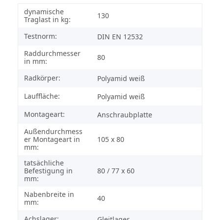
dynamische
130
Traglast in kg:
Testnorm:
DIN EN 12532
Raddurchmesser
80
in mm:
Radkörper:
Polyamid weiß
Lauffläche:
Polyamid weiß
Montageart:
Anschraubplatte
Außendurchmess
er Montageart in
105 x 80
mm:
tatsächliche
Befestigung in
80 / 77 x 60
mm:
Nabenbreite in
40
mm:
Achslager:
Gleitlager