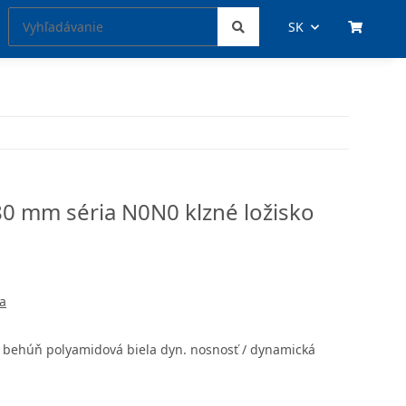
SK
80 mm séria N0N0 klzné ložisko
a
a behúň polyamidová biela dyn. nosnosť / dynamická