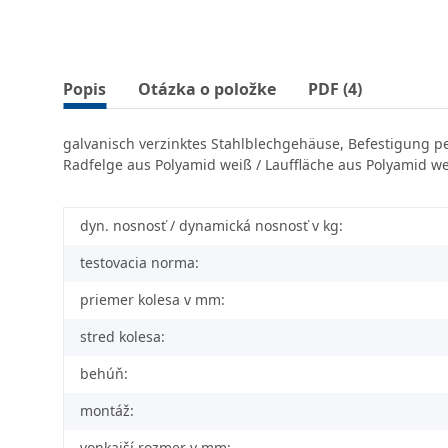
Popis
Otázka o položke
PDF (4)
galvanisch verzinktes Stahlblechgehäuse, Befestigung p
Radfelge aus Polyamid weiß / Lauffläche aus Polyamid w
dyn. nosnosť / dynamická nosnosť v kg:
testovacia norma:
priemer kolesa v mm:
stred kolesa:
behúň:
montáž:
vonkajší rozmer v mm: