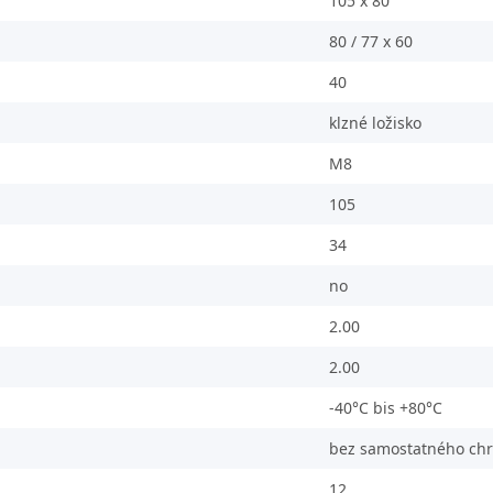
105 x 80
80 / 77 x 60
40
klzné ložisko
M8
105
34
no
2.00
2.00
-40°C bis +80°C
bez samostatného chrá
12