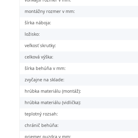
montážny rozmer v mm:
šírka náboja:
ložisko:
veľkosť skrutky:
celková výška:
šírka behúňa v mm:
zvyčajne na sklade:
hrúbka materiálu (montáž):
hrúbka materiálu (vidlička):
teplotný rozsah:
chránič behúňa:
priemer puzdra v mm: