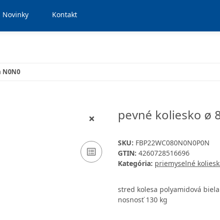
Novinky
Kontakt
a N0N0
pevné koliesko ø 
SKU:
FBP22WC080N0N0P0N
GTIN:
4260728516696
Kategória:
priemyselné koliesk
stred kolesa polyamidová biel
nosnosť 130 kg