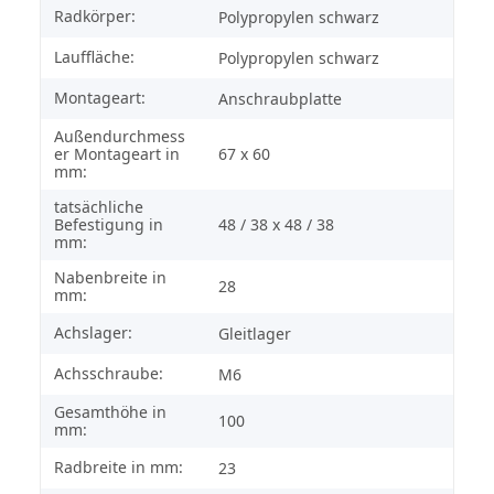
Radkörper:
Polypropylen schwarz
Lauffläche:
Polypropylen schwarz
Montageart:
Anschraubplatte
Außendurchmess
er Montageart in
67 x 60
mm:
tatsächliche
Befestigung in
48 / 38 x 48 / 38
mm:
Nabenbreite in
28
mm:
Achslager:
Gleitlager
Achsschraube:
M6
Gesamthöhe in
100
mm:
Radbreite in mm:
23