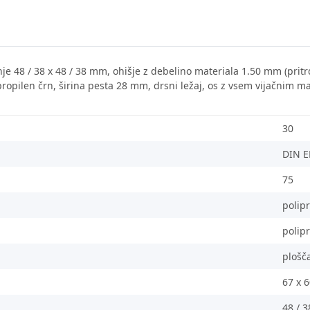
uknje 48 / 38 x 48 / 38 mm, ohišje z debelino materiala 1.50 mm (pritr
ipropilen črn, širina pesta 28 mm, drsni ležaj, os z vsem vijačnim 
30
DIN E
75
polip
polip
plošč
67 x 
48 / 3