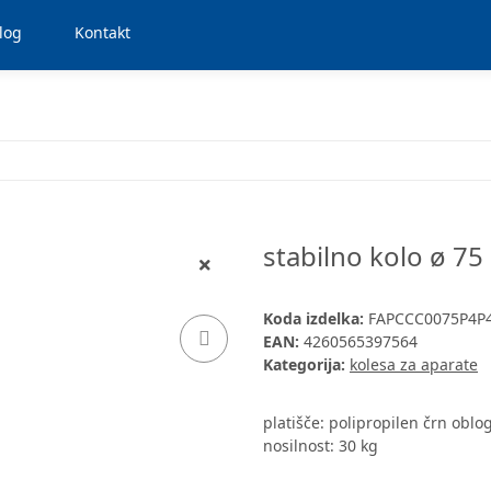
log
Kontakt
stabilno kolo ø 75
Koda izdelka:
FAPCCC0075P4P
EAN:
4260565397564
Kategorija:
kolesa za aparate
platišče: polipropilen črn oblo
nosilnost: 30 kg