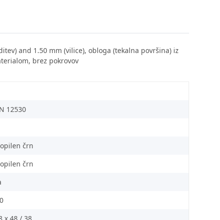
ditev) and 1.50 mm (vilice), obloga (tekalna površina) iz
materialom, brez pokrovov
N 12530
ropilen črn
ropilen črn
a
60
8 x 48 / 38