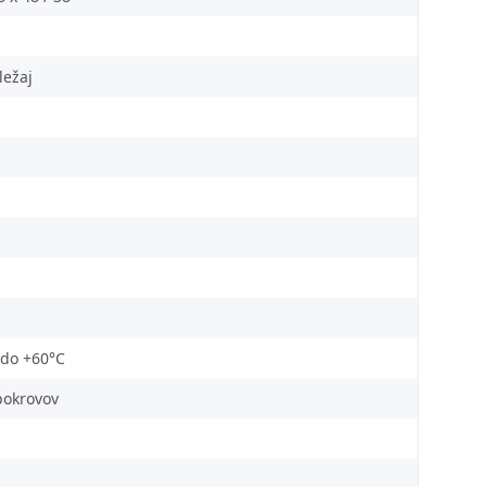
ležaj
 do +60°C
pokrovov