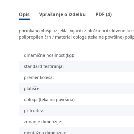
Opis
Vprašanje o izdelku
PDF (4)
pocinkano ohišje iz jekla, vijačiti z plošča pritrditvene l
polipropilen črn / material obloge (tekalne površine) pol
dinamična nosilnost (kg):
standard testiranja:
premer kolesa:
platišče:
obloga (tekalna površina):
pritrditev:
zunanje dimenzije:
montažna dimenzija: