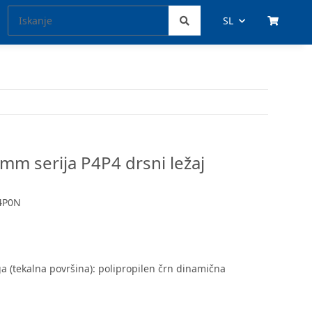
SL
 mm serija P4P4 drsni ležaj
4P0N
ga (tekalna površina): polipropilen črn dinamična