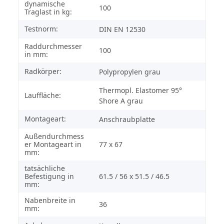
dynamische
100
Traglast in kg:
Testnorm:
DIN EN 12530
Raddurchmesser
100
in mm:
Radkörper:
Polypropylen grau
Thermopl. Elastomer 95°
Lauffläche:
Shore A grau
Montageart:
Anschraubplatte
Außendurchmess
er Montageart in
77 x 67
mm:
tatsächliche
Befestigung in
61.5 / 56 x 51.5 / 46.5
mm:
Nabenbreite in
36
mm: