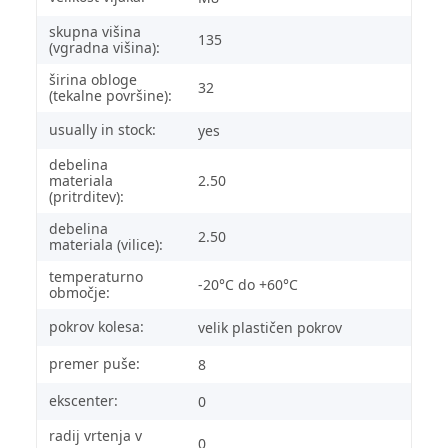
skupna višina
135
(vgradna višina):
širina obloge
32
(tekalne površine):
usually in stock:
yes
debelina
materiala
2.50
(pritrditev):
debelina
2.50
materiala (vilice):
temperaturno
-20°C do +60°C
območje:
pokrov kolesa:
velik plastičen pokrov
premer puše:
8
ekscenter:
0
radij vrtenja v
0