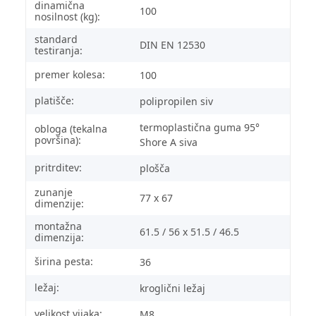
dinamična
100
nosilnost (kg):
standard
DIN EN 12530
testiranja:
premer kolesa:
100
platišče:
polipropilen siv
termoplastična guma 95°
obloga (tekalna
površina):
Shore A siva
pritrditev:
plošča
zunanje
77 x 67
dimenzije:
montažna
61.5 / 56 x 51.5 / 46.5
dimenzija:
širina pesta:
36
ležaj:
kroglični ležaj
velikost vijaka:
M8