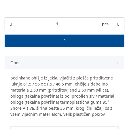
pcs
Opis
pocinkano ohišje iz jekla, vijačiti z plošča pritrditvene
luknje 61.5 / 56 x 51.5 / 46.5 mm, ohišje z debelino
materiala 2.50 mm (pritrditev) and 2.50 mm (vilice),
obloga (tekalna površina) iz polipropilen siv / material
obloge (tekalne površine) termoplastična guma 95°
Shore A siva, širina pesta 36 mm, kroglični ležaj, os z
vsem vijačnim materialom, velik plastičen pokrov