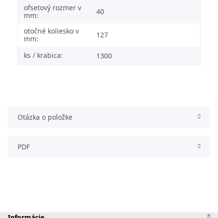
ofsetový rozmer v
40
mm:
otočné koliesko v
127
mm:
ks / krabica:
1300
Otázka o položke
PDF
Informácie