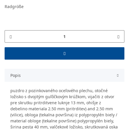
Radgröße
Popis
puzdro z pozinkovaného oceľového plechu, otočné
ložisko s dvojitým guľôčkovým krúžkom, vijačiti z otvor
pre skrutku pritrditvene luknje 13 mm, ohišje z
debelino materiala 2.50 mm (pritrditev) and 2.50 mm
(vilice), obloga (tekalna površina) iz polypropylén biely /
material obloge (tekalne površine) polypropylén biely,
širina pesta 40 mm, valčekové ložisko, skrutkovaná oska