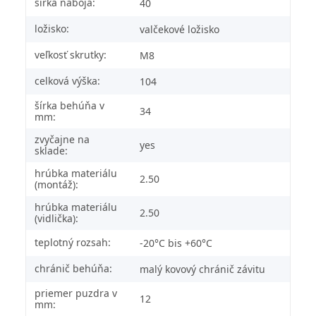
šírka náboja:
40
ložisko:
valčekové ložisko
veľkosť skrutky:
M8
celková výška:
104
šírka behúňa v
34
mm:
zvyčajne na
yes
sklade:
hrúbka materiálu
2.50
(montáž):
hrúbka materiálu
2.50
(vidlička):
teplotný rozsah:
-20°C bis +60°C
chránič behúňa:
malý kovový chránič závitu
priemer puzdra v
12
mm: