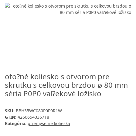
oto?né koliesko s otvorom pre
skrutku s celkovou brzdou ø 80 mm
séria P0P0 val?ekové ložisko
SKU:
BBH35WC080P0P0R1W
GTIN:
4260654036718
Kategória:
priemyselné kolieska