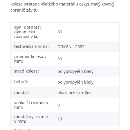
kolesa (vrátane všetkého materiálu osky), malý kovový
chránič závitu
dyn. nosnosť /
dynamická
80
nosnosť v kg:
testovacia norma:
DIN EN 12532
priemer kolesa v
80
mm:
stred kolesa:
polypropylén biely
behúň:
polypropylén biely
montáž:
otvor pre skrutku
vonkajší rozmer v
0
mm:
montážny rozmer
13
v mm: