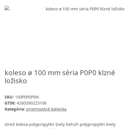
koleso ø 100 mm séria P0P0 klzné
ložisko
SKU:
100P0P0P0N
GTIN:
4260390223106
Kategória:
priemyselné kolieska
stred kolesa polypropylén biely behúň polypropylén biely