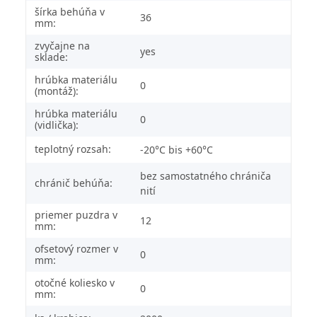
šírka behúňa v
36
mm:
zvyčajne na
yes
sklade:
hrúbka materiálu
0
(montáž):
hrúbka materiálu
0
(vidlička):
teplotný rozsah:
-20°C bis +60°C
bez samostatného chrániča
chránič behúňa:
nití
priemer puzdra v
12
mm:
ofsetový rozmer v
0
mm:
otočné koliesko v
0
mm: