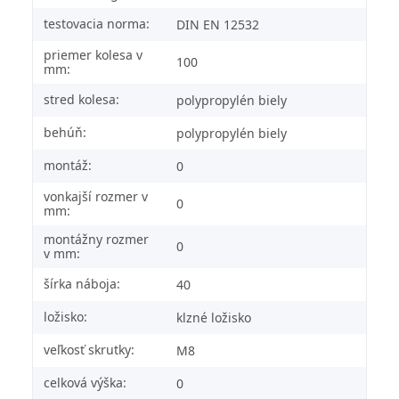
testovacia norma:
DIN EN 12532
priemer kolesa v
100
mm:
stred kolesa:
polypropylén biely
behúň:
polypropylén biely
montáž:
0
vonkajší rozmer v
0
mm:
montážny rozmer
0
v mm:
šírka náboja:
40
ložisko:
klzné ložisko
veľkosť skrutky:
M8
celková výška:
0