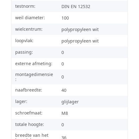
testnorm:
DIN EN 12532
weil diameter:
100
wielcentrum:
polypropyleen wit
loopvlak:
polypropyleen wit
passing:
0
externe afmeting:
0
montagedimensie
0
:
naafbreedte:
40
lager:
glijlager
schroefmaat:
M8
totale hoogte:
0
breedte van het
36