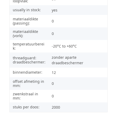
loopvlak:
usually in stock:
yes
materiaaldikte
0
(passing):
materiaaldikte
0
(vork):
temperatuurberei
-20°C to +60°C
k:
zonder aparte
threadguard:
draadbeschermer:
draadbeschermer
binnendiameter:
12
offset afmeting in
0
mm:
zwenkstraal in
0
mm:
stuks per doos:
2000