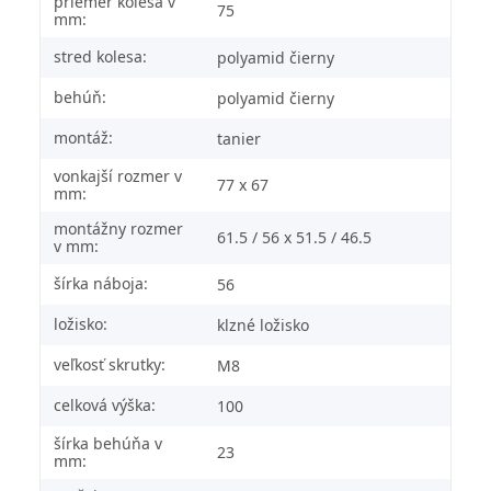
priemer kolesa v
75
mm:
stred kolesa:
polyamid čierny
behúň:
polyamid čierny
montáž:
tanier
vonkajší rozmer v
77 x 67
mm:
montážny rozmer
61.5 / 56 x 51.5 / 46.5
v mm:
šírka náboja:
56
ložisko:
klzné ložisko
veľkosť skrutky:
M8
celková výška:
100
šírka behúňa v
23
mm: