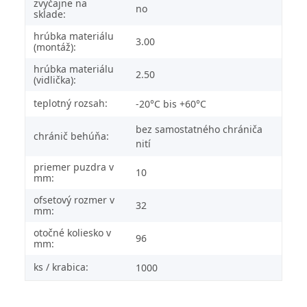
zvyčajne na
no
sklade:
hrúbka materiálu
3.00
(montáž):
hrúbka materiálu
2.50
(vidlička):
teplotný rozsah:
-20°C bis +60°C
bez samostatného chrániča
chránič behúňa:
nití
priemer puzdra v
10
mm:
ofsetový rozmer v
32
mm:
otočné koliesko v
96
mm:
ks / krabica:
1000