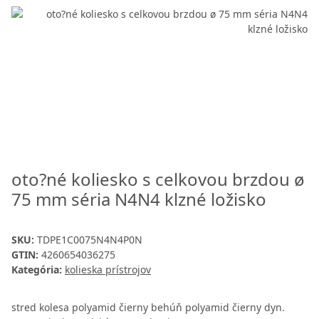
oto?né koliesko s celkovou brzdou ø
75 mm séria N4N4 klzné ložisko
SKU:
TDPE1C0075N4N4P0N
GTIN:
4260654036275
Kategória:
kolieska prístrojov
stred kolesa polyamid čierny behúň polyamid čierny dyn.