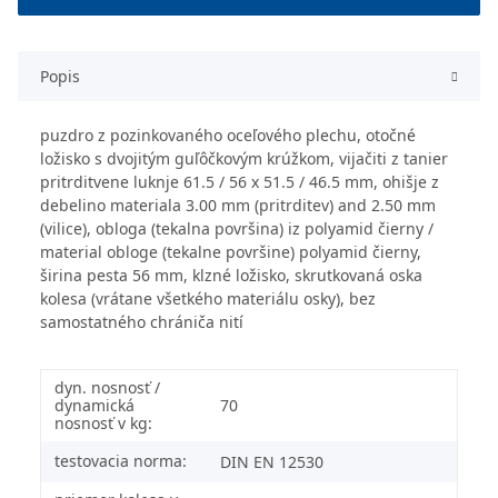
Popis
puzdro z pozinkovaného oceľového plechu, otočné
ložisko s dvojitým guľôčkovým krúžkom, vijačiti z tanier
pritrditvene luknje 61.5 / 56 x 51.5 / 46.5 mm, ohišje z
debelino materiala 3.00 mm (pritrditev) and 2.50 mm
(vilice), obloga (tekalna površina) iz polyamid čierny /
material obloge (tekalne površine) polyamid čierny,
širina pesta 56 mm, klzné ložisko, skrutkovaná oska
kolesa (vrátane všetkého materiálu osky), bez
samostatného chrániča nití
dyn. nosnosť /
dynamická
70
nosnosť v kg:
testovacia norma:
DIN EN 12530