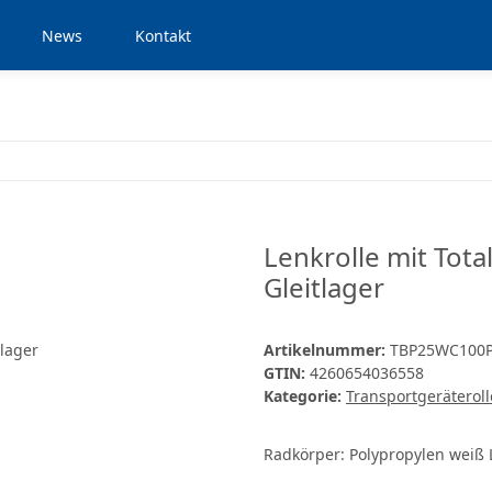
News
Kontakt
Lenkrolle mit Tota
Gleitlager
Artikelnummer:
TBP25WC100
GTIN:
4260654036558
Kategorie:
Transportgeräterol
Radkörper: Polypropylen weiß L