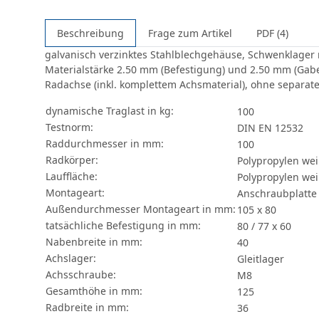
Beschreibung
Frage zum Artikel
PDF (4)
galvanisch verzinktes Stahlblechgehäuse, Schwenklager 
Materialstärke 2.50 mm (Befestigung) und 2.50 mm (Gabel
Radachse (inkl. komplettem Achsmaterial), ohne separat
dynamische Traglast in kg:
100
Testnorm:
DIN EN 12532
Raddurchmesser in mm:
100
Radkörper:
Polypropylen we
Lauffläche:
Polypropylen we
Montageart:
Anschraubplatte
Außendurchmesser Montageart in mm:
105 x 80
tatsächliche Befestigung in mm:
80 / 77 x 60
Nabenbreite in mm:
40
Achslager:
Gleitlager
Achsschraube:
M8
Gesamthöhe in mm:
125
Radbreite in mm:
36