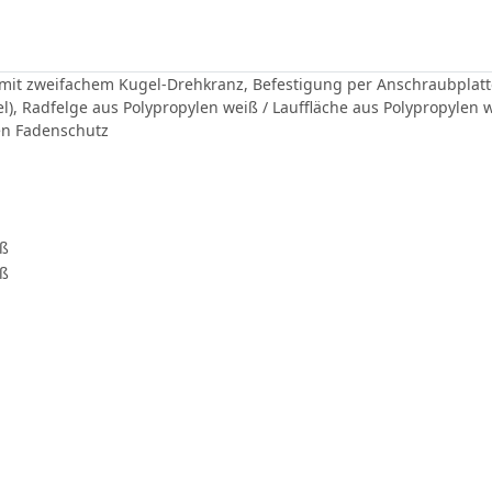
mit zweifachem Kugel-Drehkranz, Befestigung per Anschraubplatte
), Radfelge aus Polypropylen weiß / Lauffläche aus Polypropylen 
en Fadenschutz
iß
iß