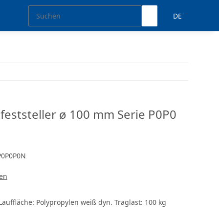
DE
lfeststeller ø 100 mm Serie P0P0
P0P0P0N
len
auffläche: Polypropylen weiß dyn. Traglast: 100 kg