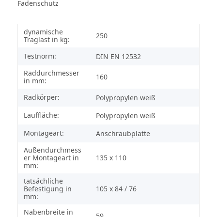
Fadenschutz
dynamische
250
Traglast in kg:
Testnorm:
DIN EN 12532
Raddurchmesser
160
in mm:
Radkörper:
Polypropylen weiß
Lauffläche:
Polypropylen weiß
Montageart:
Anschraubplatte
Außendurchmess
er Montageart in
135 x 110
mm:
tatsächliche
Befestigung in
105 x 84 / 76
mm:
Nabenbreite in
59