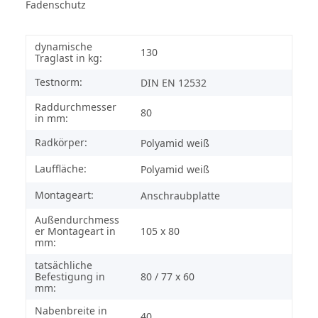
Fadenschutz
dynamische
130
Traglast in kg:
Testnorm:
DIN EN 12532
Raddurchmesser
80
in mm:
Radkörper:
Polyamid weiß
Lauffläche:
Polyamid weiß
Montageart:
Anschraubplatte
Außendurchmess
er Montageart in
105 x 80
mm:
tatsächliche
Befestigung in
80 / 77 x 60
mm:
Nabenbreite in
40