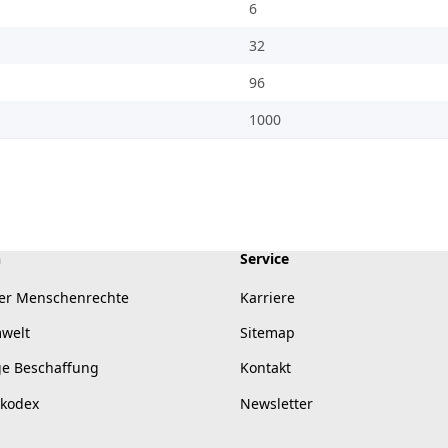
6
32
96
1000
n
Service
er Menschenrechte
Karriere
mwelt
Sitemap
ge Beschaffung
Kontakt
skodex
Newsletter