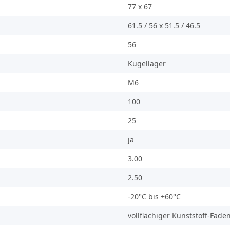
77 x 67
61.5 / 56 x 51.5 / 46.5
56
Kugellager
M6
100
25
ja
3.00
2.50
-20°C bis +60°C
vollflächiger Kunststoff-Fade