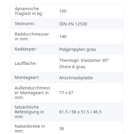
dynamische
100
Traglast in kg:
Testnorm:
DIN EN 12530
Raddurchmesser
140
in mm:
Radkörper:
Polypropylen grau
Thermopl. Elastomer 95°
Lauffläche:
Shore A grau
Montageart:
Anschraubplatte
Außendurchmess
er Montageart in
77 x 67
mm:
tatsächliche
Befestigung in
61.5 / 56 x 51.5 / 46.5
mm:
Nabenbreite in
36
mm: