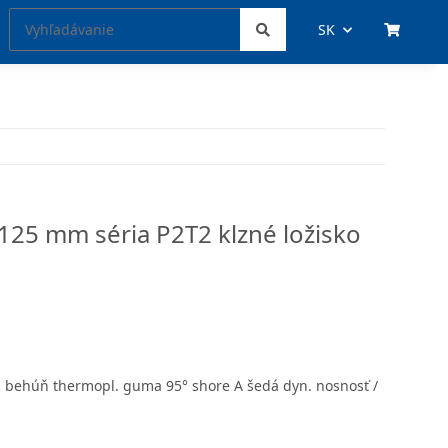
SK
 125 mm séria P2T2 klzné ložisko
á behúň thermopl. guma 95° shore A šedá dyn. nosnosť /