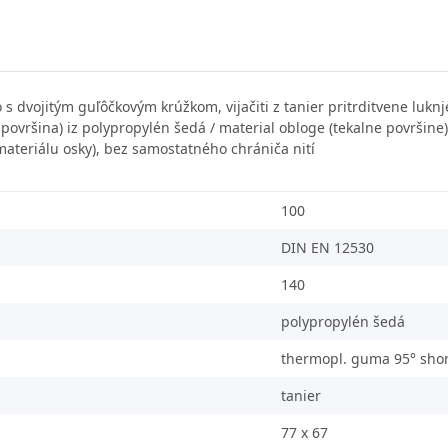
 dvojitým guľôčkovým krúžkom, vijačiti z tanier pritrditvene luknje
a površina) iz polypropylén šedá / material obloge (tekalne površi
materiálu osky), bez samostatného chrániča nití
100
DIN EN 12530
140
polypropylén šedá
thermopl. guma 95° sho
tanier
77 x 67