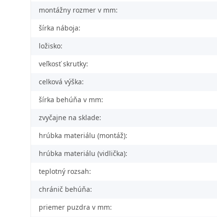
montážny rozmer v mm:
šírka náboja:
ložisko:
veľkosť skrutky:
celková výška:
šírka behúňa v mm:
zvyčajne na sklade:
hrúbka materiálu (montáž):
hrúbka materiálu (vidlička):
teplotný rozsah:
chránič behúňa:
priemer puzdra v mm: