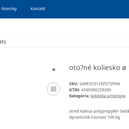
Novinky
Kontakt
P2T2
oto?né koliesko ø
SKU:
SAPE5C0125P2T2P0N
GTIN:
4260390229283
Kategória:
kolieska prístrojov
stred kolesa polypropylén šed
dynamická nosnosť 100 kg