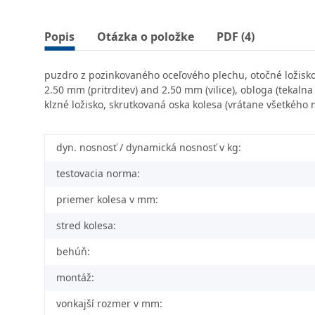
Popis
Otázka o položke
PDF (4)
puzdro z pozinkovaného oceľového plechu, otočné ložisko s
2.50 mm (pritrditev) and 2.50 mm (vilice), obloga (tekaln
klzné ložisko, skrutkovaná oska kolesa (vrátane všetkého 
dyn. nosnosť / dynamická nosnosť v kg:
testovacia norma:
priemer kolesa v mm:
stred kolesa:
behúň:
montáž:
vonkajší rozmer v mm: