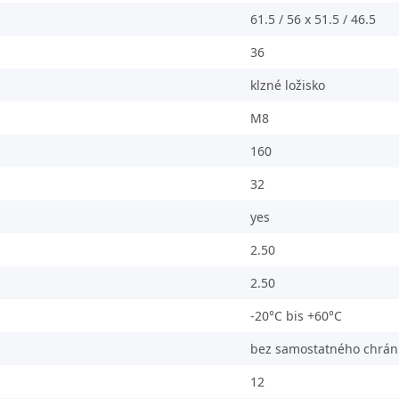
61.5 / 56 x 51.5 / 46.5
36
klzné ložisko
M8
160
32
yes
2.50
2.50
-20°C bis +60°C
bez samostatného chráni
12