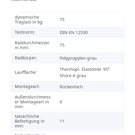
dynamische
75
Traglast in kg:
Testnorm:
DIN EN 12530
Raddurchmesser
75
in mm:
Radkörper:
Polypropylen grau
Thermopl. Elastomer 95°
Lauffläche:
Shore A grau
Montageart:
Rückenloch
Außendurchmess
er Montageart in
0
mm:
tatsächliche
Befestigung in
11
mm: