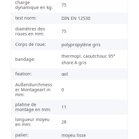
charge
75
dynamique en kg:
test norm:
DIN EN 12530
diamètres des
75
roues en mm:
Corps de roue:
polypropylène gris
thermopl. caoutchouc 95°
bandage:
shore A gris
fixation:
œil
Außendurchmess
er Montageart in
0
mm:
platine de
11
montage en mm:
longueur moyeu
28
en mm:
palier:
moyeu lisse