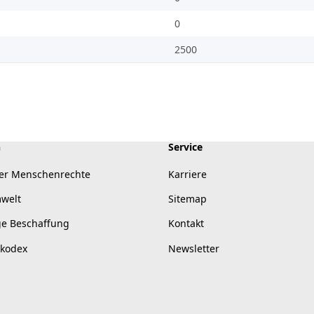
0
2500
n
Service
er Menschenrechte
Karriere
mwelt
Sitemap
ge Beschaffung
Kontakt
skodex
Newsletter