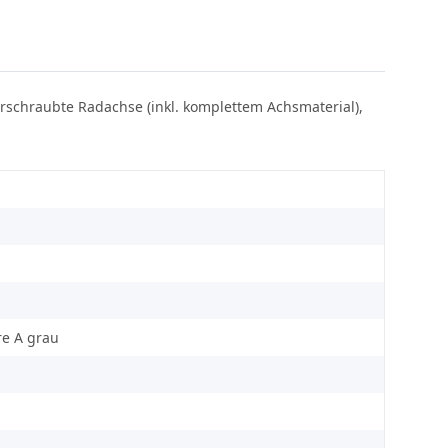
rschraubte Radachse (inkl. komplettem Achsmaterial),
re A grau