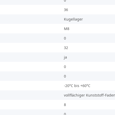
0
36
Kugellager
M8
0
32
ja
0
0
-20°C bis +60°C
vollflächiger Kunststoff-Fade
8
0