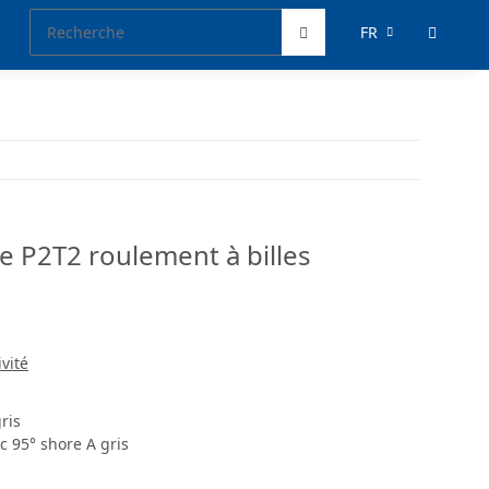
FR
e P2T2 roulement à billes
ivité
ris
 95° shore A gris