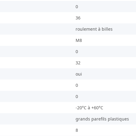
0
36
roulement à billes
M8
0
32
oui
0
0
-20°C à +60°C
grands parefils plastiques
8