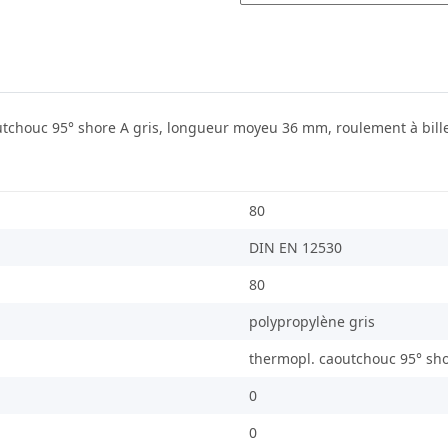
chouc 95° shore A gris, longueur moyeu 36 mm, roulement à billes, 
80
DIN EN 12530
80
polypropylène gris
thermopl. caoutchouc 95° sho
0
0