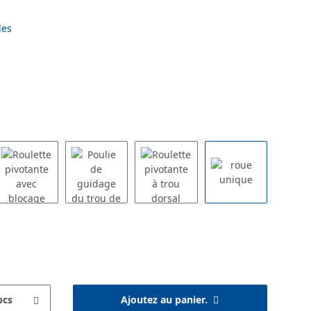
les
pcs
Ajoutez au panier.