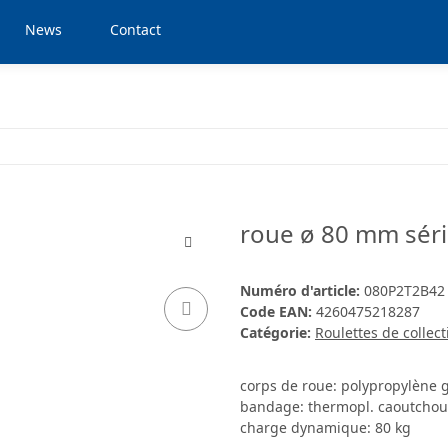
News
Contact
roue ø 80 mm séri
Numéro d'article:
080P2T2B42
Code EAN:
4260475218287
Catégorie:
Roulettes de collect
corps de roue: polypropylène g
bandage: thermopl. caoutchouc
charge dynamique: 80 kg