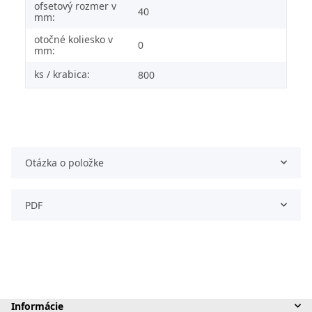
ofsetový rozmer v
40
mm:
otočné koliesko v
0
mm:
ks / krabica:
800
Otázka o položke
PDF
Informácie