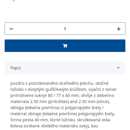
Popis
puzdro z pozinkovaného oceľového plechu, otočné
ložisko s dvojitým guľôčkovým krúžkom, vijačiti z tanier
pritrditvene luknje 80 / 77 x 60 mm, ohišje z debelino
materiala 2.50 mm (pritrditev) and 2.50 mm (vilice),
obloga (tekalna površina) iz polypropylén biely /
material obloge (tekalne površine) polypropylén biely,
širina pesta 40 mm, klzné ložisko, skrutkovaná oska
kolesa (vrátane všetkého materiálu osky), bez