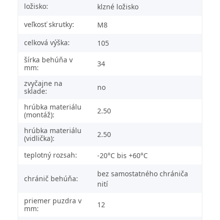
ložisko:
klzné ložisko
veľkosť skrutky:
M8
celková výška:
105
šírka behúňa v
34
mm:
zvyčajne na
no
sklade:
hrúbka materiálu
2.50
(montáž):
hrúbka materiálu
2.50
(vidlička):
teplotný rozsah:
-20°C bis +60°C
bez samostatného chrániča
chránič behúňa:
nití
priemer puzdra v
12
mm: