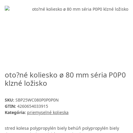
oto?né koliesko ø 80 mm séria P0P0
klzné ložisko
SKU:
SBP25WC080P0P0P0N
GTIN:
4260654033915
Kategória:
priemyselné kolieska
stred kolesa polypropylén biely behúň polypropylén biely