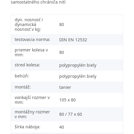
samostatného chrániča nití
dyn. nosnosť /
dynamická
80
nosnosť v kg:
testovacia norma:
DIN EN 12532
priemer kolesa v
80
mm:
stred kolesa:
polypropylén biely
behúň:
polypropylén biely
montáž:
tanier
vonkajší rozmer v
105 x 80
mm:
montážny rozmer
80 / 77 x 60
v mm:
šírka náboja:
40