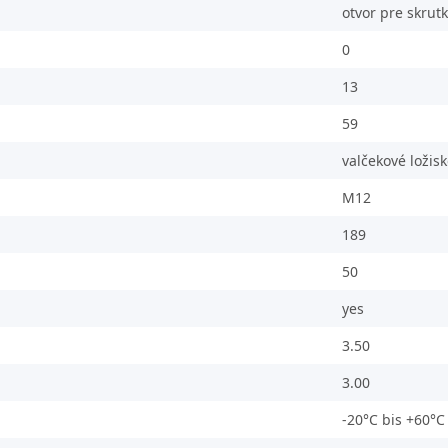
otvor pre skrut
0
13
59
valčekové ložis
M12
189
50
yes
3.50
3.00
-20°C bis +60°C