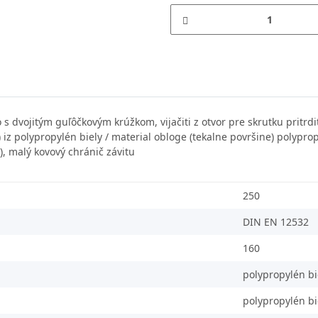
s dvojitým guľôčkovým krúžkom, vijačiti z otvor pre skrutku pritrd
) iz polypropylén biely / material obloge (tekalne površine) polypro
), malý kovový chránič závitu
250
DIN EN 12532
160
polypropylén bi
polypropylén bi