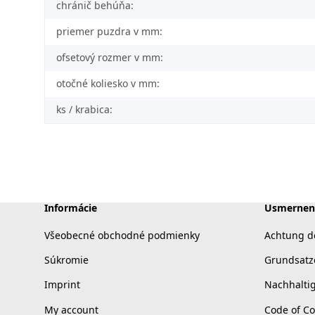
chránič behúňa:
priemer puzdra v mm:
ofsetový rozmer v mm:
otočné koliesko v mm:
ks / krabica:
Informácie
Usmernen
Všeobecné obchodné podmienky
Achtung d
Súkromie
Grundsatz
Imprint
Nachhalti
My account
Code of C