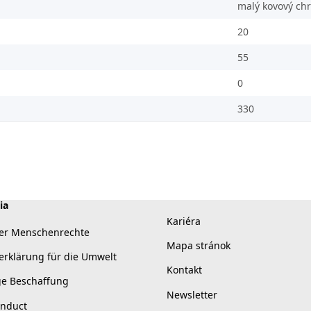
malý kovový chr
20
55
0
330
ia
Kariéra
er Menschenrechte
Mapa stránok
erklärung für die Umwelt
Kontakt
ge Beschaffung
Newsletter
onduct