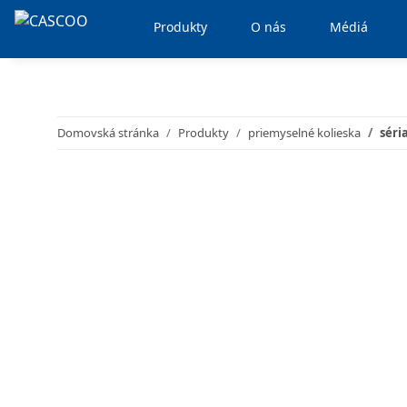
Produkty
O nás
Médiá
Domovská stránka
Produkty
priemyselné kolieska
séri