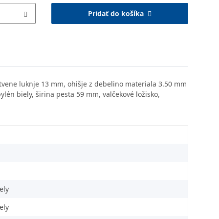
Pridať do košíka
itvene luknje 13 mm, ohišje z debelino materiala 3.50 mm
pylén biely, širina pesta 59 mm, valčekové ložisko,
ely
ely