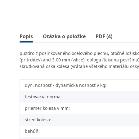
Popis
Otázka o položke
PDF (4)
puzdro z pozinkovaného oceľového plechu, otočné ložisko 
(pritrditev) and 3.00 mm (vilice), obloga (tekalna površina
skrutkovaná oska kolesa (vrátane všetkého materiálu osky
dyn. nosnosť / dynamická nosnosť v kg:
testovacia norma:
priemer kolesa v mm:
stred kolesa:
behúň: