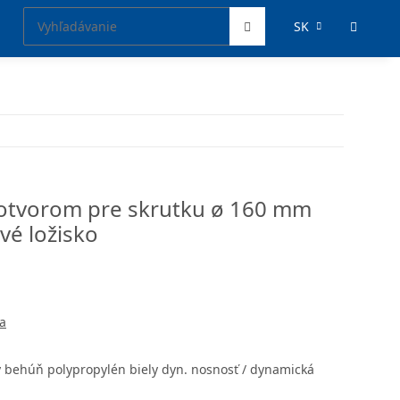
SK
 otvorom pre skrutku ø 160 mm
vé ložisko
a
y behúň polypropylén biely dyn. nosnosť / dynamická