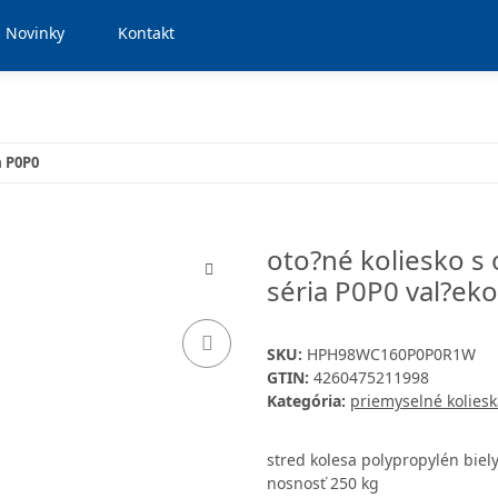
Novinky
Kontakt
a P0P0
oto?né koliesko s
séria P0P0 val?eko
SKU:
HPH98WC160P0P0R1W
GTIN:
4260475211998
Kategória:
priemyselné koliesk
stred kolesa polypropylén biel
nosnosť 250 kg