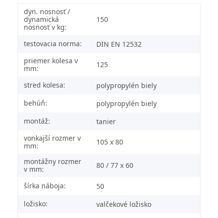
dyn. nosnosť /
dynamická
150
nosnosť v kg:
testovacia norma:
DIN EN 12532
priemer kolesa v
125
mm:
stred kolesa:
polypropylén biely
behúň:
polypropylén biely
montáž:
tanier
vonkajší rozmer v
105 x 80
mm:
montážny rozmer
80 / 77 x 60
v mm:
šírka náboja:
50
ložisko:
valčekové ložisko