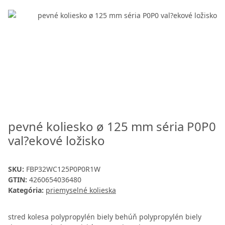
pevné koliesko ø 125 mm séria P0P0
val?ekové ložisko
SKU:
FBP32WC125P0P0R1W
GTIN:
4260654036480
Kategória:
priemyselné kolieska
stred kolesa polypropylén biely behúň polypropylén biely