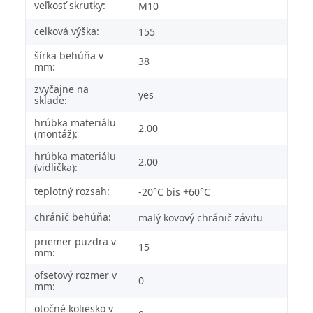
veľkosť skrutky:
M10
celková výška:
155
šírka behúňa v
38
mm:
zvyčajne na
yes
sklade:
hrúbka materiálu
2.00
(montáž):
hrúbka materiálu
2.00
(vidlička):
teplotný rozsah:
-20°C bis +60°C
chránič behúňa:
malý kovový chránič závitu
priemer puzdra v
15
mm:
ofsetový rozmer v
0
mm:
otočné koliesko v