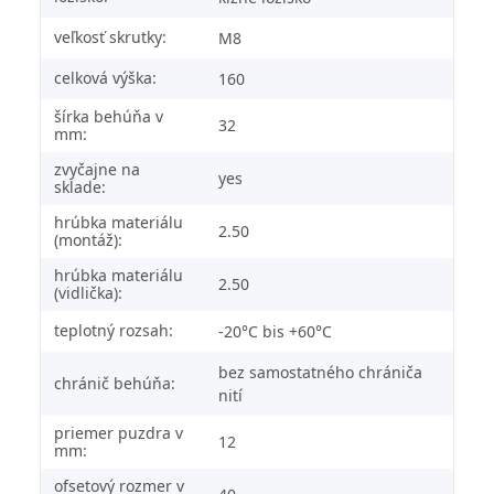
veľkosť skrutky:
M8
celková výška:
160
šírka behúňa v
32
mm:
zvyčajne na
yes
sklade:
hrúbka materiálu
2.50
(montáž):
hrúbka materiálu
2.50
(vidlička):
teplotný rozsah:
-20°C bis +60°C
bez samostatného chrániča
chránič behúňa:
nití
priemer puzdra v
12
mm:
ofsetový rozmer v