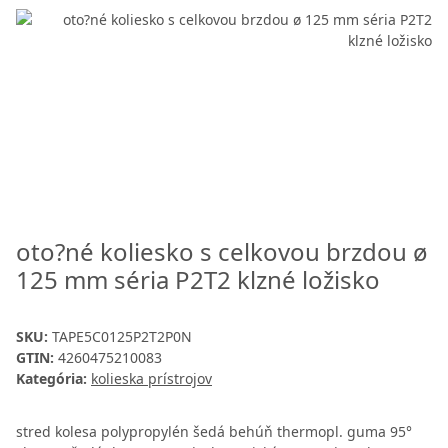
oto?né koliesko s celkovou brzdou ø
125 mm séria P2T2 klzné ložisko
SKU:
TAPE5C0125P2T2P0N
GTIN:
4260475210083
Kategória:
kolieska prístrojov
stred kolesa polypropylén šedá behúň thermopl. guma 95°