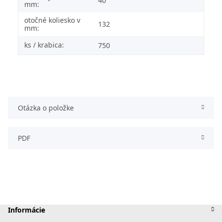
40
mm:
otočné koliesko v
132
mm:
ks / krabica:
750
Otázka o položke
PDF
Informácie