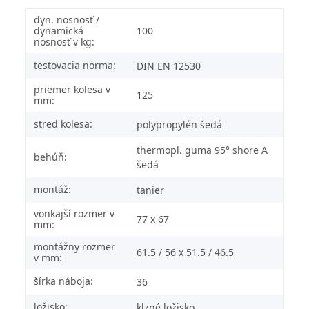
dyn. nosnosť /
dynamická
100
nosnosť v kg:
testovacia norma:
DIN EN 12530
priemer kolesa v
125
mm:
stred kolesa:
polypropylén šedá
thermopl. guma 95° shore A
behúň:
šedá
montáž:
tanier
vonkajší rozmer v
77 x 67
mm:
montážny rozmer
61.5 / 56 x 51.5 / 46.5
v mm:
šírka náboja:
36
ložisko:
klzné ložisko