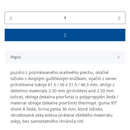
Popis
puzdro z pozinkovaného oceľového plechu, otočné
ložisko s dvojitým guľôčkovým krúžkom, vijačiti z tanier
pritrditvene luknje 61.5 / 56 x 51.5 / 46.5 mm, ohišje z
debelino materiala 2.50 mm (pritrditev) and 2.50 mm
(vilice), obloga (tekalna površina) iz polypropylén šedá /
material obloge (tekalne površine) thermopl. guma 95°
shore A šedá, širina pesta 36 mm, klzné ložisko,
skrutkovaná oska kolesa (vrátane všetkého materiálu
osky), bez samostatného chrániča nití