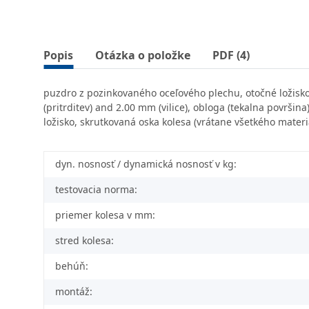
Popis
Otázka o položke
PDF (4)
puzdro z pozinkovaného oceľového plechu, otočné ložisko 
(pritrditev) and 2.00 mm (vilice), obloga (tekalna površi
ložisko, skrutkovaná oska kolesa (vrátane všetkého materi
dyn. nosnosť / dynamická nosnosť v kg:
testovacia norma:
priemer kolesa v mm:
stred kolesa:
behúň:
montáž: