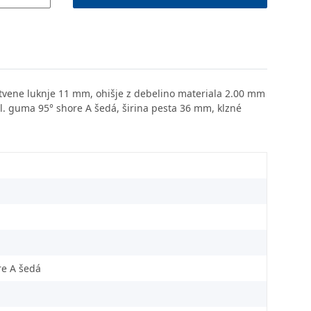
itvene luknje 11 mm, ohišje z debelino materiala 2.00 mm
opl. guma 95° shore A šedá, širina pesta 36 mm, klzné
re A šedá