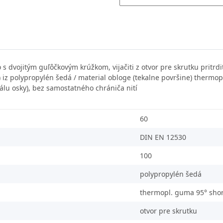
s dvojitým guľôčkovým krúžkom, vijačiti z otvor pre skrutku pritrd
na) iz polypropylén šedá / material obloge (tekalne površine) therm
álu osky), bez samostatného chrániča nití
60
DIN EN 12530
100
polypropylén šedá
thermopl. guma 95° sho
otvor pre skrutku