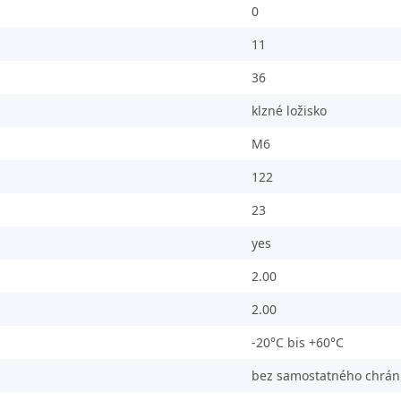
0
11
36
klzné ložisko
M6
122
23
yes
2.00
2.00
-20°C bis +60°C
bez samostatného chráni