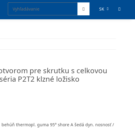
SK
 otvorom pre skrutku s celkovou
éria P2T2 klzné ložisko
á behúň thermopl. guma 95° shore A šedá dyn. nosnosť /