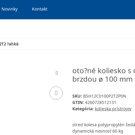
Novinky
Kontakt
P2T2 ?ahké
oto?né koliesko s
brzdou ø 100 mm s
SKU:
BSH12C0100P2T2P0N
GTIN:
4260728512131
Kategória:
kolieska prístrojov
stred kolesa polypropylén šed
dynamická nosnosť 60 kg