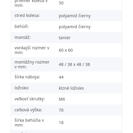
priemer kolesa v
50
mm:
stred kolesa:
polyamid čierny
behúň:
polyamid čierny
montáž:
tanier
vonkajší rozmer v
60 x 60
mm:
montážny rozmer
48 / 38 x 48 / 38
v mm:
šírka náboja:
44
ložisko:
klzné ložisko
veľkosť skrutky:
M6
celková výška:
70
šírka behúňa v
18
mm: