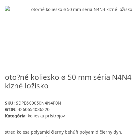
oto?né koliesko ø 50 mm séria N4N4
klzné ložisko
SKU:
SDPE6C0050N4N4P0N
GTIN:
4260654036220
Kategória:
kolieska prístrojov
stred kolesa polyamid čierny behúň polyamid čierny dyn.