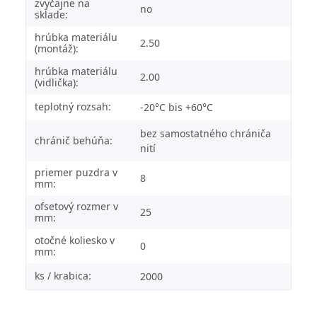
zvyčajne na
no
sklade:
hrúbka materiálu
2.50
(montáž):
hrúbka materiálu
2.00
(vidlička):
teplotný rozsah:
-20°C bis +60°C
bez samostatného chrániča
chránič behúňa:
nití
priemer puzdra v
8
mm:
ofsetový rozmer v
25
mm:
otočné koliesko v
0
mm:
ks / krabica:
2000