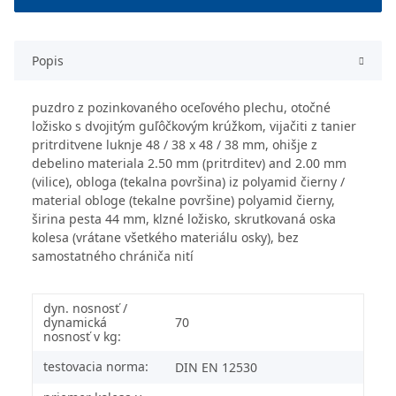
Popis
puzdro z pozinkovaného oceľového plechu, otočné
ložisko s dvojitým guľôčkovým krúžkom, vijačiti z tanier
pritrditvene luknje 48 / 38 x 48 / 38 mm, ohišje z
debelino materiala 2.50 mm (pritrditev) and 2.00 mm
(vilice), obloga (tekalna površina) iz polyamid čierny /
material obloge (tekalne površine) polyamid čierny,
širina pesta 44 mm, klzné ložisko, skrutkovaná oska
kolesa (vrátane všetkého materiálu osky), bez
samostatného chrániča nití
dyn. nosnosť /
dynamická
70
nosnosť v kg:
testovacia norma:
DIN EN 12530