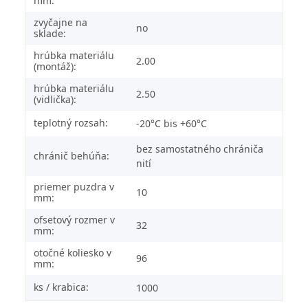
mm:
zvyčajne na
no
sklade:
hrúbka materiálu
2.00
(montáž):
hrúbka materiálu
2.50
(vidlička):
teplotný rozsah:
-20°C bis +60°C
bez samostatného chrániča
chránič behúňa:
nití
priemer puzdra v
10
mm:
ofsetový rozmer v
32
mm:
otočné koliesko v
96
mm:
ks / krabica:
1000