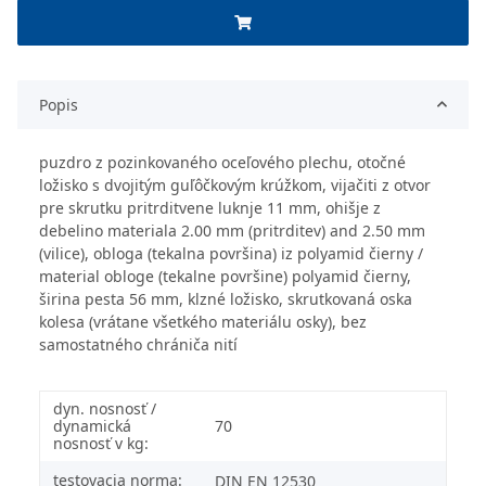
Popis
puzdro z pozinkovaného oceľového plechu, otočné
ložisko s dvojitým guľôčkovým krúžkom, vijačiti z otvor
pre skrutku pritrditvene luknje 11 mm, ohišje z
debelino materiala 2.00 mm (pritrditev) and 2.50 mm
(vilice), obloga (tekalna površina) iz polyamid čierny /
material obloge (tekalne površine) polyamid čierny,
širina pesta 56 mm, klzné ložisko, skrutkovaná oska
kolesa (vrátane všetkého materiálu osky), bez
samostatného chrániča nití
dyn. nosnosť /
dynamická
70
nosnosť v kg:
testovacia norma:
DIN EN 12530