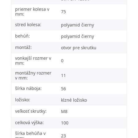
priemer kolesa v
75
mm:
stred kolesa:
polyamid čierny
behúň:
polyamid čierny
montáž:
otvor pre skrutku
vonkajší rozmer v
0
mm:
montážny rozmer
11
v mm:
šírka náboja:
56
ložisko:
klzné ložisko
veľkosť skrutky:
M8
celková výška:
100
šírka behúňa v
23