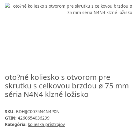
oto?né koliesko s otvorom pre
skrutku s celkovou brzdou ø 75 mm
séria N4N4 klzné ložisko
SKU:
BDHJJC0075N4N4P0N
GTIN:
4260654036299
Kategória:
kolieska prístrojov