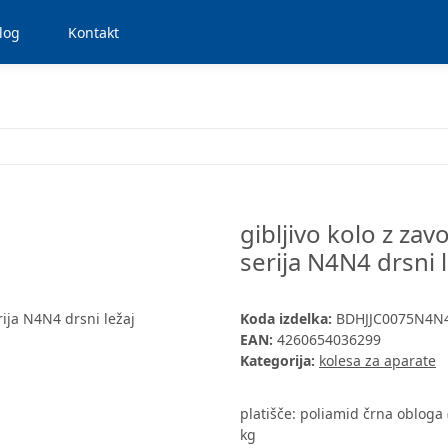
log
Kontakt
gibljivo kolo z za
serija N4N4 drsni l
Koda izdelka:
BDHJJC0075N4N
EAN:
4260654036299
Kategorija:
kolesa za aparate
platišče: poliamid črna obloga
kg