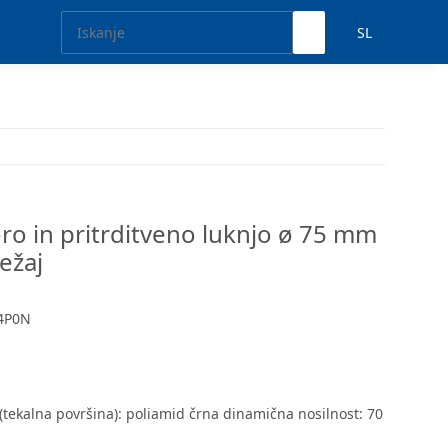
SL
voro in pritrditveno luknjo ø 75 mm
ežaj
4P0N
 (tekalna površina): poliamid črna dinamična nosilnost: 70