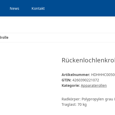
News
Kontakt
lrolle
Rückenlochlenkrol
Artikelnummer:
HDHHHC0050
GTIN:
4260390221072
Kategorie:
Apparaterollen
Radkörper: Polypropylen grau 
Traglast: 70 kg