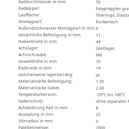
Raddurchmesser in mm:
50
Radkörper:
Polypropylen gr
Lauffläche:
Thermopl. Elasto
Montageart:
Rückenloch
Außendurchmesser Montageart in mm:
0
tatsächliche Befestigung in mm:
11
Nabenbreite in mm:
44
Achslager:
Gleitlager
Achsschraube:
M6
Gesamthöhe in mm:
70
Radbreite in mm:
19
üblicherweise lagervorrätig:
ja
Materialstärke Befestigung:
1.50
Materialstärke Gabel:
2.00
Temperaturbereich:
-20°C bis +60°C
Fadenschutz:
ohne separaten 
Achsbohrung Rad in mm:
8
Ausladung in mm:
25
Störradius in mm:
0
Palettenmenge:
2000