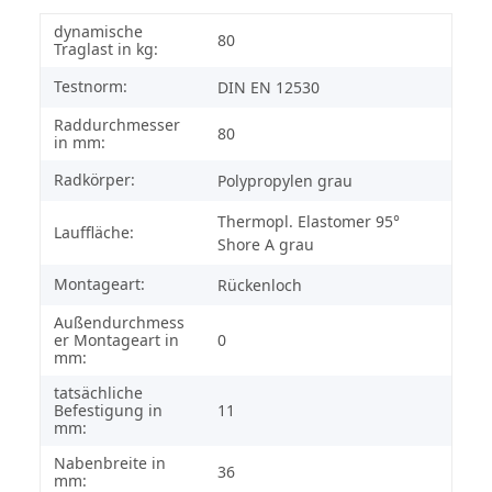
dynamische
80
Traglast in kg:
Testnorm:
DIN EN 12530
Raddurchmesser
80
in mm:
Radkörper:
Polypropylen grau
Thermopl. Elastomer 95°
Lauffläche:
Shore A grau
Montageart:
Rückenloch
Außendurchmess
er Montageart in
0
mm:
tatsächliche
Befestigung in
11
mm:
Nabenbreite in
36
mm: