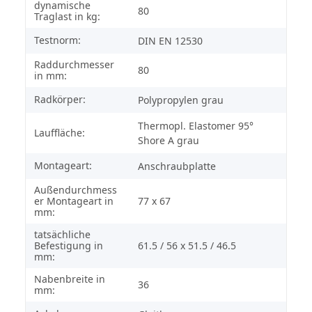
dynamische
80
Traglast in kg:
Testnorm:
DIN EN 12530
Raddurchmesser
80
in mm:
Radkörper:
Polypropylen grau
Thermopl. Elastomer 95°
Lauffläche:
Shore A grau
Montageart:
Anschraubplatte
Außendurchmess
er Montageart in
77 x 67
mm:
tatsächliche
Befestigung in
61.5 / 56 x 51.5 / 46.5
mm:
Nabenbreite in
36
mm: