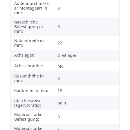
Außendurchmess
er Montageart in
0
mm:
tatsächliche
Befestigung in
0
mm:
Nabenbreite in
22
mm:
Achslager:
Gleitlager
Achsschraube:
M6
Gesamthöhe in
0
mm:
Radbreite in mm:
18
üblicherweise
nein
lagervorrätig:
Materialstärke
0
Befestigung:
Materialstärke