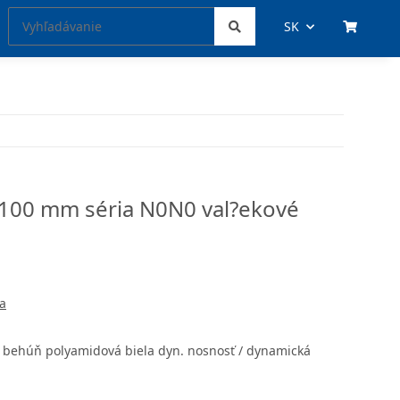
SK
 100 mm séria N0N0 val?ekové
a
a behúň polyamidová biela dyn. nosnosť / dynamická