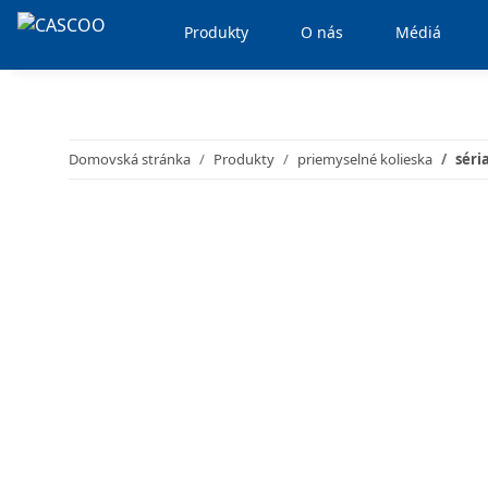
Produkty
O nás
Médiá
Domovská stránka
Produkty
priemyselné kolieska
séri