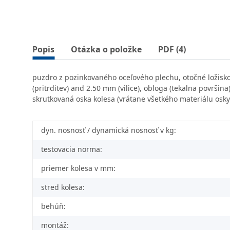
Popis
Otázka o položke
PDF (4)
puzdro z pozinkovaného oceľového plechu, otočné ložisko 
(pritrditev) and 2.50 mm (vilice), obloga (tekalna površin
skrutkovaná oska kolesa (vrátane všetkého materiálu osky
dyn. nosnosť / dynamická nosnosť v kg:
testovacia norma:
priemer kolesa v mm:
stred kolesa:
behúň:
montáž: