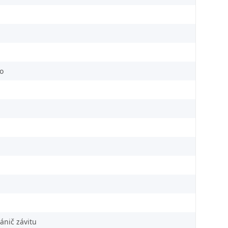
ko
ánič závitu