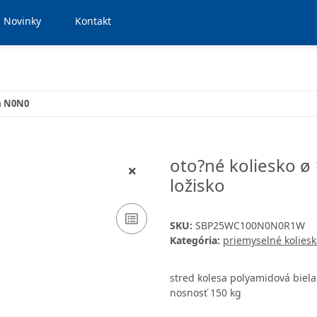
Novinky
Kontakt
a N0N0
oto?né koliesko ø
ložisko
SKU:
SBP25WC100N0N0R1W
Kategória:
priemyselné koliesk
stred kolesa polyamidová biel
nosnosť 150 kg