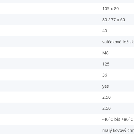
105 x 80
80 / 77 x 60
40
valčekové ložis
M8
125
36
yes
2.50
2.50
-40°C bis +80°C
malý kovový chr