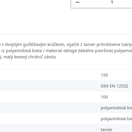
s dvojitým guľôčkovým krúžkom, vijačiti z tanier pritrditvene lukn
a) iz polyamidová biela / material obloge (tekalne površine) polyami
), malý kovový chránič závitu
150
DIN EN 12532
100
polyamidová bi
polyamidová bi
tanier