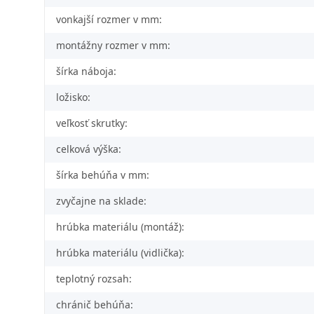
vonkajší rozmer v mm:
montážny rozmer v mm:
šírka náboja:
ložisko:
veľkosť skrutky:
celková výška:
šírka behúňa v mm:
zvyčajne na sklade:
hrúbka materiálu (montáž):
hrúbka materiálu (vidlička):
teplotný rozsah:
chránič behúňa: